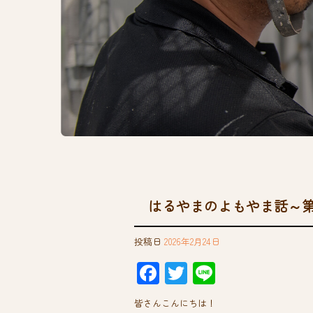
はるやまのよもやま話～
投稿日
2026年2月24日
F
T
Li
ac
wi
ne
皆さんこんにちは！