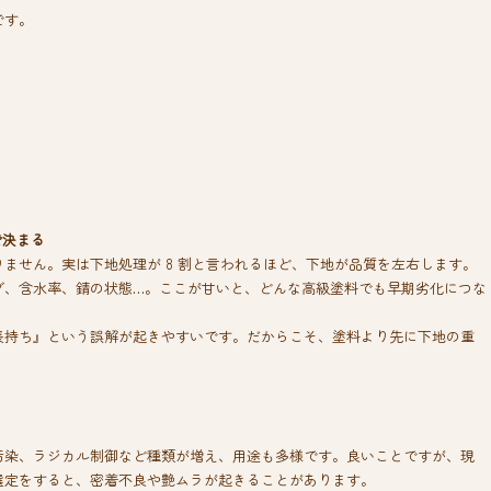
です。
で決まる
ません。実は下地処理が 8 割と言われるほど、下地が品質を左右します。
グ、含水率、錆の状態…。ここが甘いと、どんな高級塗料でも早期劣化につな
長持ち』という誤解が起きやすいです。だからこそ、塗料より先に下地の重
汚染、ラジカル制御など種類が増え、用途も多様です。良いことですが、現
選定をすると、密着不良や艶ムラが起きることがあります。