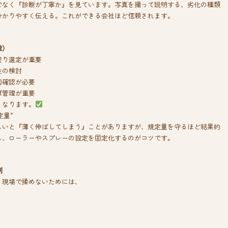
でなく『診断が丁寧か』を見ています。写真を撮って説明する、劣化の種類
分かりやすく伝える。これができる会社ほど信頼されます。
理）
塗り選定が重要
性の検討
因確認が必要
厚管理が重要
くなります。
定量”
しいと『薄く伸ばしてしまう』ことがありますが、規定量を守るほど結果的
し、ローラーやスプレーの設定を固定化するのがコツです。
割
。現場で揉めないためには、