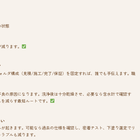
の状態
が減ります。
”
ォルダ構成（見積/施工/完了/保証）を固定すれば、誰でも手伝えます。職
不良の原因になります。洗浄後は十分乾燥させ、必要なら含水計で確認す
しを減らす最短ルートです。
しい
ルが起きます。可能なら過去の仕様を確認し、密着テスト、下塗り選定でリ
トラブルも減ります。