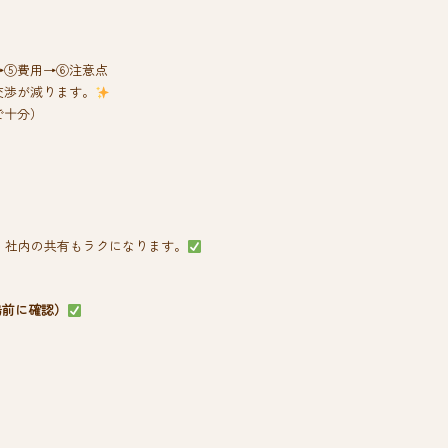
→⑤費用→⑥注意点
交渉が減ります。
で十分）
り、社内の共有もラクになります。
場前に確認）