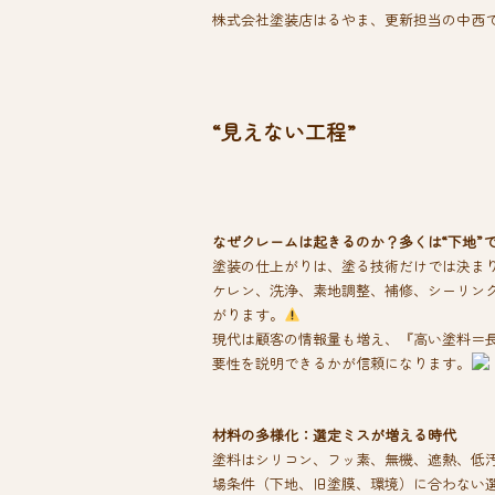
e
tt
株式会社塗装店はるやま、更新担当の中西
b
er
o
ok
“見えない工程”
なぜクレームは起きるのか？多くは“下地”
塗装の仕上がりは、塗る技術だけでは決まり
ケレン、洗浄、素地調整、補修、シーリン
がります。
現代は顧客の情報量も増え、『高い塗料＝
要性を説明できるかが信頼になります。
材料の多様化：選定ミスが増える時代
塗料はシリコン、フッ素、無機、遮熱、低
場条件（下地、旧塗膜、環境）に合わない