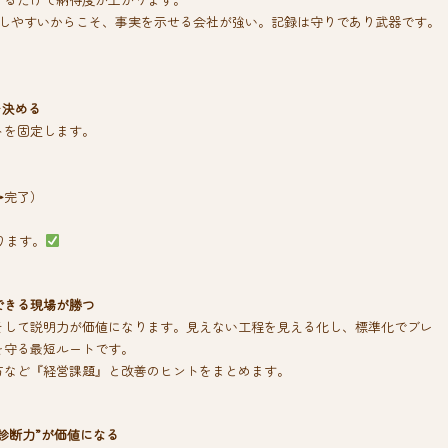
拡散しやすいからこそ、事実を示せる会社が強い。記録は守りであり武器です。
を決める
トを固定します。
→完了）
ります。
できる現場が勝つ
そして説明力が価値になります。見えない工程を見える化し、標準化でブレ
を守る最短ルートです。
方など『経営課題』と改善のヒントをまとめます。
診断力”が価値になる