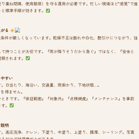
り重ね間隔、使用期限）を守る運用が必要です。忙しい現場ほど“感覚”で進
トと標準手順が効きます。
上がる
工条件が厳しくなっています。乾燥不足は膨れや白化、艶引けにつながり、強
して持つことが大切です。『雨が降りそうだから急ぐ』ではなく、『安全と
信頼されます。
めやすい
す。日当たり、海沿い、交通量、雨掛かり、下地状態…。
るを得ません。
いときです。『保証範囲』『対象外』『点検頻度』『メンテナンス』を事前
ます。
・説明
す。高圧洗浄、ケレン、下塗り、中塗り、上塗り、膜厚、シーリング。写真
するだけで納得度が上がります。