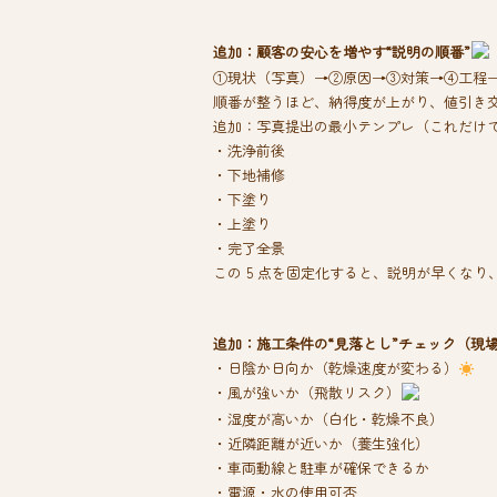
追加：顧客の安心を増やす“説明の順番”
①現状（写真）→②原因→③対策→④工程
順番が整うほど、納得度が上がり、値引き
追加：写真提出の最小テンプレ（これだけ
・洗浄前後
・下地補修
・下塗り
・上塗り
・完了全景
この 5 点を固定化すると、説明が早くな
追加：施工条件の“見落とし”チェック（現
・日陰か日向か（乾燥速度が変わる）
・風が強いか（飛散リスク）
・湿度が高いか（白化・乾燥不良）
・近隣距離が近いか（養生強化）
・車両動線と駐車が確保できるか
・電源・水の使用可否