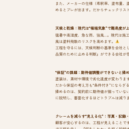
また、メーカーの仕様（希釈率、塗布量、塗
めるとブレが出ます。だからチェックリス
天候と乾燥：現代は“極端気象”で難易度が
猛暑や高湿度、急な雨、強風…。現代は施
風は塗料飛散のリスクを高めます。
工程を守るには、天候判断の基準を会社と
品質のために止める判断』ができる会社が
“保証”の課題：期待値調整ができないと揉
塗装は、素材や環境で劣化速度が変わりま
だから保証の考え方も“条件付き”にならざ
揉めるのは、契約前に期待値が揃っていな
に説明し、書面化するほどトラブルは減り
クレームを減らす“見える化”：写真・記録
顧客が安心するのは、工程が見えることで
で工程を示し、『何をしたか』を短く説明