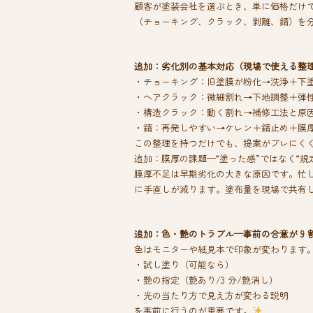
顧客が塗装会社を選ぶとき、単に価格だけ
（チョーキング、クラック、剥離、錆）を
追加：劣化別の基本対応（現場で使える整
・チョーキング：旧塗膜が粉化→洗浄＋下
・ヘアクラック：微細割れ→下地調整＋弾
・構造クラック：動く割れ→補修工法と原
・錆：再発しやすい→ケレン＋錆止め＋膜
この整理を持つだけでも、提案がブレにく
追加：膜厚の課題—“塗った感”ではなく“規
膜厚不足は早期劣化の大きな原因です。忙
に手直しが減ります。塗布量を現場で共有
追加：色・艶のトラブル—事前の合意が 9 
色はモニターや紙見本で印象が変わります
・試し塗り（可能なら）
・艶の指定（艶あり/3 分/艶消し）
・光の当たり方で見え方が変わる説明
を事前に行うのが重要です。