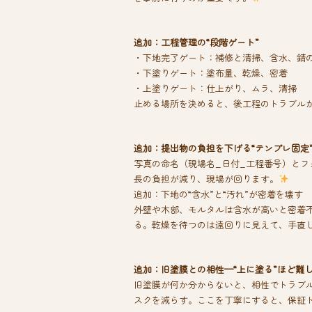
追加：工程管理の“段階ゲート”
・下地完了ゲート：補修と清掃、含水、錆
・下塗りゲート：塗布量、乾燥、密着
・上塗りゲート：仕上がり、ムラ、清掃
止める場所を決めると、後工程のトラブル
追加：提出物の負担を下げる“テンプレ固定
写真の命名（現場名_日付_工程番号）とフ
長の負担が減り、現場が回ります。
追加：下地の“含水”と“汚れ”が密着を壊す
外壁や木部、モルタルは含水が高いと密着
る。乾燥を待つのは遠回りに見えて、手直
追加：旧塗膜との相性—“上に塗る”ほど難
旧塗膜が何か分からないと、相性でトラブ
スクを減らす。ここを丁寧にすると、保証