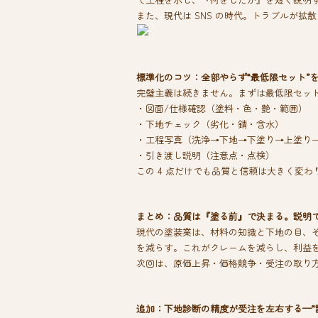
また、現代は SNS の時代。トラブルが
標準化のコツ：全部やらず“最低限セット”
完璧主義は続きません。まずは最低限セッ
・図面/仕様確認（塗料・色・艶・範囲）
・下地チェック（劣化・錆・含水）
・工程写真（洗浄→下地→下塗り→上塗り
・引き渡し説明（注意点・点検）
この 4 点だけでも品質と信頼は大きく変わ
まとめ：品質は『塗る前』で決まる。説明
現代の塗装業は、材料の知識と下地の目、
を減らす。これがクレームを減らし、利益
次回は、原価上昇・価格競争・受注の取り
追加：下地診断の精度が受注を左右する—“