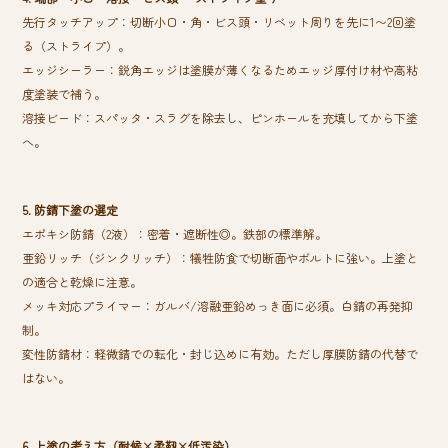
先行タッチアップ：切断小口・角・ビス頭・リベット周りを先に1〜2回塗
る（ストライプ）。
エッジシーラー：鋭角エッジは塗膜が薄くなるためエッジ厚付け材や高粘
度塗装で補う。
溶接ビード：スパッタ・スラグを除去し、ピンホールを充填してから下塗
へ。
5. 防錆下塗の選定
エポキシ防錆（2液）：密着・遮断性◎。鉄部の標準解。
亜鉛リッチ（ジンクリッチ）：犠牲防食で切断面やボルトに強い。上塗と
の適合と乾燥に注意。
メッキ対応プライマー：ガルバ/溶融亜鉛めっき面に必須。白錆の再発抑
制。
変性防錆材：軽微錆での転化・封じ込めに有効。ただし厚膜防錆の代替で
はない。
6. 上塗の考え方（耐候×柔靭×低汚染）