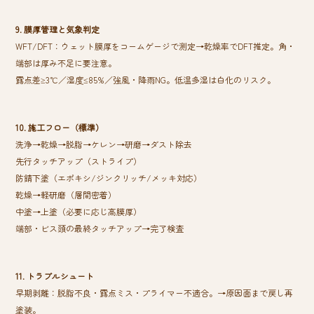
9. 膜厚管理と気象判定
WFT/DFT：ウェット膜厚をコームゲージで測定→乾燥率でDFT推定。角・
端部は厚み不足に要注意。
露点差≥3℃／湿度≤85%／強風・降雨NG。低温多湿は白化のリスク。
10. 施工フロー（標準）
洗浄→乾燥→脱脂→ケレン→研磨→ダスト除去
先行タッチアップ（ストライプ）
防錆下塗（エポキシ/ジンクリッチ/メッキ対応）
乾燥→軽研磨（層間密着）
中塗→上塗（必要に応じ高膜厚）
端部・ビス頭の最終タッチアップ→完了検査
11. トラブルシュート ‍
早期剥離：脱脂不良・露点ミス・プライマー不適合。→原因面まで戻し再
塗装。