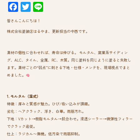
F
T
Li
ac
wi
ne
皆さんこんにちは！
e
tt
株式会社塗装店はるやま、更新担当の中西です。
b
er
o
素材の個性に合わせれば、寿命は伸びる。 モルタル、窯業系サイディン
ok
グ、ALC、タイル、金属、RC、木質。同じ塗料を同じように塗ると失敗し
ます。素材ごとの“弱点”に刺さる下地・仕様・メンテを、現場視点でまと
めました。
1. モルタル（湿式）
特徴：厚みと質感が魅力。ひび/吸い込みが課題。
劣化：ヘアクラック、浮き、白華。雨筋汚れ。
下地：Vカット→樹脂モルタル→肌合わせ。浸透シーラー→微弾性フィラー
でクラック追従。
仕上：ラジカル〜無機。低汚染で雨筋抑制。