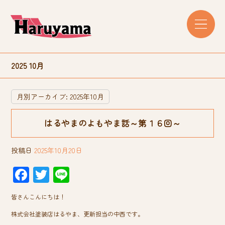
2025 10月
月別アーカイブ:
2025年10月
はるやまのよもやま話～第１６回～
投稿日
2025年10月20日
F
T
Li
ac
wi
ne
皆さんこんにちは！
e
tt
株式会社塗装店はるやま、更新担当の中西です。
b
er