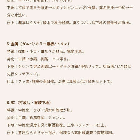
下地：打診で浮きを特定→エポキシピンニング/張替。薬品洗浄→中和→十
分な水洗い。
仕上：基本はクリヤ/撥水で風合保持。塗りつぶしは下地の健全性が前提。
5. 金属（ガルバ/カラー鋼板/トタン）
特徴：端部・小口・重なりが弱点。電食注意。
劣化：白錆→赤錆、剥離、ビス浮き。
下地：ケレンで健全面露出→エポキシ防錆/亜鉛リッチ。切断面/ビス頭は
先行タッチアップ。
仕上：フッ素/無機の高耐候。沿岸は厚膜と低汚染をセットで。
6. RC（打放し・塗装下地）
特徴：中性化・ひび・漏水の管理が肝。
劣化：白華、鉄筋腐食、ジャンカ。
下地：中性化深度を見て断面修復。止水→フィラー→仕上。
仕上：意匠ならクリヤ＋撥水、保護なら高耐候塗膜で雨筋抑制。