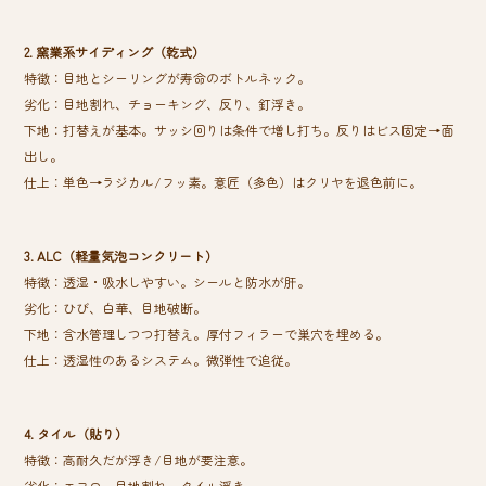
2. 窯業系サイディング（乾式）
特徴：目地とシーリングが寿命のボトルネック。
劣化：目地割れ、チョーキング、反り、釘浮き。
下地：打替えが基本。サッシ回りは条件で増し打ち。反りはビス固定→面
出し。
仕上：単色→ラジカル/フッ素。意匠（多色）はクリヤを退色前に。
3. ALC（軽量気泡コンクリート）
特徴：透湿・吸水しやすい。シールと防水が肝。
劣化：ひび、白華、目地破断。
下地：含水管理しつつ打替え。厚付フィラーで巣穴を埋める。
仕上：透湿性のあるシステム。微弾性で追従。
4. タイル（貼り）
特徴：高耐久だが浮き/目地が要注意。
劣化：エフロ、目地割れ、タイル浮き。