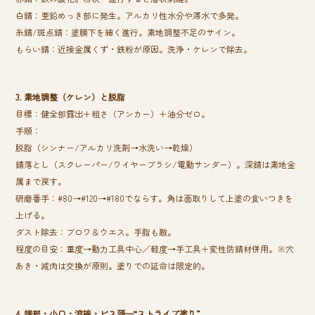
白錆：亜鉛めっき部に発生。アルカリ性水分や滞水で多発。
糸錆/斑点錆：塗膜下を細く進行。素地調整不足のサイン。
もらい錆：近接金属くず・鉄粉が原因。洗浄・ケレンで除去。
3. 素地調整（ケレン）と脱脂
目標：健全部露出＋粗さ（アンカー）＋油分ゼロ。
手順：
脱脂（シンナー/アルカリ洗剤→水洗い→乾燥）
錆落とし（スクレーパー/ワイヤーブラシ/電動サンダー）。深錆は素地金
属まで戻す。
研磨番手：#80→#120→#180でならす。角は面取りして上塗の食いつきを
上げる。
ダスト除去：ブロワ＆ウエス。手脂も敵。
程度の目安：重度→動力工具中心／軽度→手工具＋変性防錆材併用。※穴
あき・減肉は交換が原則。塗りでの延命は限定的。
4. 端部・小口・溶接・ビス頭—“ストライプ塗り”