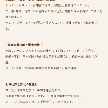
ウレタン/シリコン：付帯部の標準。柔靭性と作業性のバランス。
フッ素/無機：沿岸・日射強なら投資価値大。端部の厚みを確保して真価を
引き出す。
艶：3〜7分艶でラインの歪みが目立ちにくい。金属は艶ありで防汚性UP
も。
7. 異種金属接触と電食対策
絶縁：ステンレス部品と鉄部の接触には樹脂ワッシャ/テープを介在。
銅樋×亜鉛：雨水経路で触れると亜鉛側が犠牲に。絶縁＋排水設計で回
避。
アース/漏電：設備絡みは電気的問題も疑う。専門連携。
8. 雨仕舞と形状の最適化
重ね代と水切りを設け、毛細管逆流を断つ。
水平面や袋小路は滞水しやすい→R処理や排水穴で水抜き。
シーリングは二次防水。まず板金的に一次を整える。