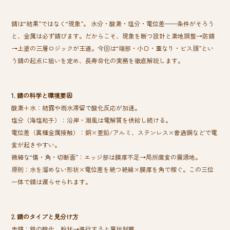
o
錆は“結果”ではなく“現象”。 水分・酸素・塩分・電位差——条件がそろう
ok
と、金属は必ず錆びます。だからこそ、現象を断つ設計と素地調整→防錆
→上塗の三層ロジックが王道。今回は“端部・小口・重なり・ビス頭”とい
う錆の起点に狙いを定め、長寿命化の実務を徹底解説します。
1. 錆の科学と環境要因
酸素＋水：結露や雨水滞留で酸化反応が加速。
塩分（海塩粒子）：沿岸・潮風は電解質を供給し続ける。
電位差（異種金属接触）：銅×亜鉛/アルミ、ステンレス×普通鋼などで電
食が起きやすい。
微細な“傷・角・切断面”：エッジ部は膜厚不足→局所腐食の震源地。
原則：水を溜めない形状×電位差を絶つ絶縁×膜厚を角で稼ぐ。この三位
一体で錆は遅らせられます。
2. 錆のタイプと見分け方
赤錆：鉄の酸化。粉状→進行すると層状剥離。