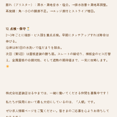
膨れ（ブリスター）：滞水・素地含水・塩分。→排水改善＋素地再調整。
再発錆：角・小口の膜厚不足。→エッジ厚付とストライプ増回。
12. 点検・保守
2〜3年ごとに端部・ビス頭を重点点検。早期にタッチアップすれば寿命は
伸びる。
沿岸は年1回の水洗いで塩だまりを除去。
次回（第5回）は屋根塗装の勝ち筋。スレートの縁切り、棟板金のビス打替
え、金属屋根の白錆対処、そして遮熱の期待値まで、一気に攻略します。
株式会社塗装店はるやまでは、一緒に働いてくださる仲間を募集中です！
私たちが採用において最も大切にしているのは、「人柄」です。
ぜひ求人情報ページをご覧ください。皆さまのご応募を心よりお待ちして
おります！