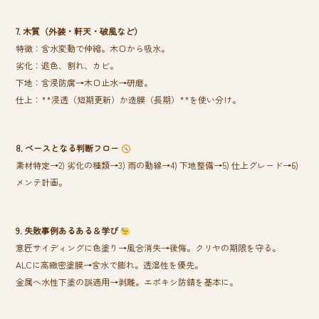
7. 木質（外装・軒天・破風など）
特徴：含水変動で伸縮。木口から吸水。
劣化：退色、割れ、カビ。
下地：含浸防腐→木口止水→研磨。
仕上：**浸透（短期更新）か造膜（長期）**を使い分け。
8. ベースとなる判断フロー
素材特定→2) 劣化の種類→3) 雨の動線→4) 下地整備→5) 仕上グレード→6)
メンテ計画。
9. 失敗事例あるある＆学び
意匠サイディングに色塗り→風合消失→後悔。クリヤの期限を守る。
ALCに高緻密塗膜→含水で膨れ。透湿性を優先。
金属へ水性下塗の誤適用→剥離。エポキシ防錆を基本に。