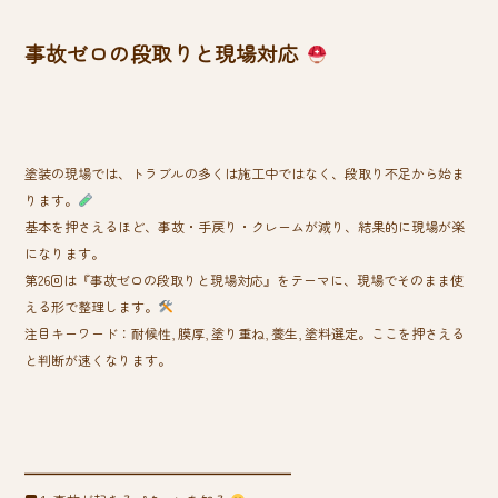
ok
事故ゼロの段取りと現場対応
塗装の現場では、トラブルの多くは施工中ではなく、段取り不足から始ま
ります。
基本を押さえるほど、事故・手戻り・クレームが減り、結果的に現場が楽
になります。
第26回は『事故ゼロの段取りと現場対応』をテーマに、現場でそのまま使
える形で整理します。
注目キーワード：耐候性, 膜厚, 塗り重ね, 養生, 塗料選定。ここを押さえる
と判断が速くなります。
━━━━━━━━━━━━━━━━━━━━