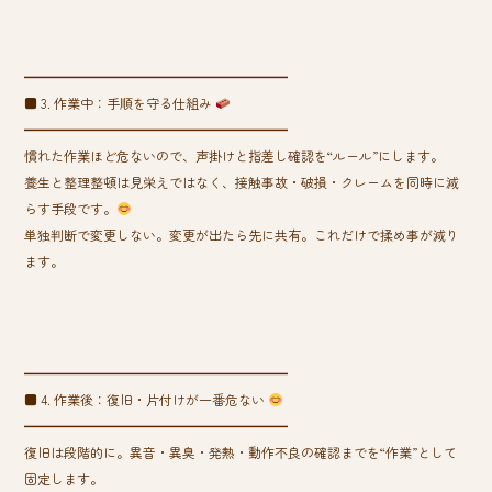
━━━━━━━━━━━━━━━━━━━━
■ 3. 作業中：手順を守る仕組み
━━━━━━━━━━━━━━━━━━━━
慣れた作業ほど危ないので、声掛けと指差し確認を“ルール”にします。
養生と整理整頓は見栄えではなく、接触事故・破損・クレームを同時に減
らす手段です。
単独判断で変更しない。変更が出たら先に共有。これだけで揉め事が減り
ます。
━━━━━━━━━━━━━━━━━━━━
■ 4. 作業後：復旧・片付けが一番危ない
━━━━━━━━━━━━━━━━━━━━
復旧は段階的に。異音・異臭・発熱・動作不良の確認までを“作業”として
固定します。