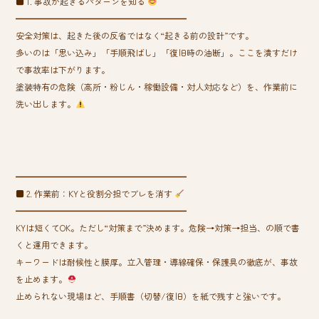
■ 1. 事故が起きるパターンを知る
━━━━━━━━━━━━━━━━━━━━
安全対策は、起きた後の反省ではなく“起きる前の設計”です。
多いのは「思い込み」「手順飛ばし」「復旧時の油断」。ここを潰すだけ
で事故率は下がります。
塗装特有の危険（高所・粉じん・稼働設備・対人対応など）を、作業前に
洗い出します。
━━━━━━━━━━━━━━━━━━━━
■ 2. 作業前：KYと役割分担でブレを消す
━━━━━━━━━━━━━━━━━━━━
KYは短くてOK。ただし“対策まで”決めます。危険→対策→担当、の順で書
くと運用できます。
キーワードは耐候性と膜厚。立入管理・導線確保・保護具の徹底が、事故
を止めます。
止められない現場ほど、手順書（切替/復旧）を紙で残すと強いです。