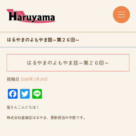
はるやまのよもやま話～第２６回～
はるやまのよもやま話～第２６回～
投稿日
2026年3月24日
F
T
Li
ac
wi
ne
皆さんこんにちは！
e
tt
株式会社塗装店はるやま、更新担当の中西です。
b
er
o