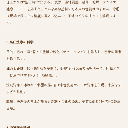
仕上がりは“塗る前”で決まる。 洗浄・素地調整・補修・乾燥・プライマー
ok
適合——ここを外すと、どんな高級塗料でも本来の性能は出ません。今回
は現場で役に立つ精度に落とし込んで、下地づくりのすべてを解説しま
す。
1. 高圧洗浄の科学
目的：汚れ・藻/苔・旧塗膜の粉化（チョーキング）を除去し、密着の障害
を取り除く。
圧力と距離：10〜15MPaを基準に、距離15〜30cmで面を均一に。回転ノズ
ルは近づけすぎNG（下地損傷）。
洗剤洗浄：油汚れ・北面の藻/苔は中性洗剤やバイオ洗浄を併用。十分なす
すぎが鉄則。
乾燥：洗浄後の含水が残ると剥離・白化の原因。季節に応じ24〜72hの乾燥
目安。
2. 旧塗膜の診断