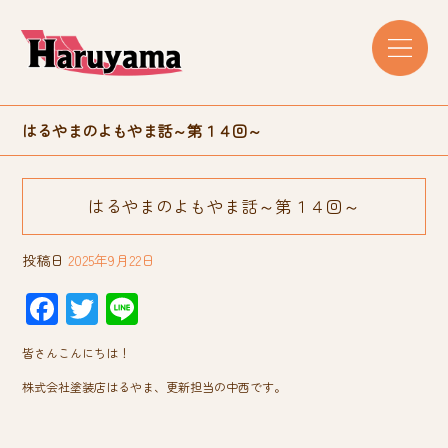
はるやまのよもやま話～第１４回～
はるやまのよもやま話～第１４回～
投稿日
2025年9月22日
F
T
Li
ac
wi
ne
皆さんこんにちは！
e
tt
株式会社塗装店はるやま、更新担当の中西です。
b
er
o