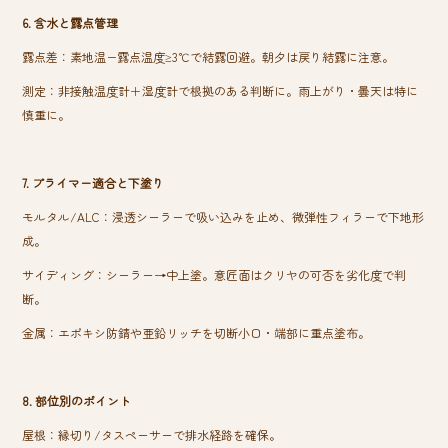
6. 含水と露点管理
露点差：素地温−露点温度≥3℃で結露回避。朝夕は戻り結露に注意。
測定：非接触温度計＋湿度計で根拠のある判断に。雨上がり・曇天は特に
慎重に。
7. プライマー適合と下塗り
モルタル/ALC：浸透シーラーで吸い込みを止め、微弾性フィラーで下地形
成。
サイディング：シーラー→中上塗。意匠面はクリヤの可否を劣化度で判
断。
金属：エポキシ防錆や亜鉛リッチを切断小口・端部に重点塗布。
8. 部位別のポイント
屋根：縁切り/タスペーサーで排水経路を確保。