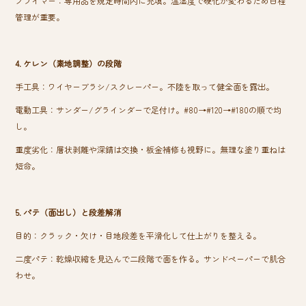
プライマー：専用品を規定時間内に充填。温湿度で硬化が変わるため日程
管理が重要。
4. ケレン（素地調整）の段階
手工具：ワイヤーブラシ/スクレーパー。不陸を取って健全面を露出。
電動工具：サンダー/グラインダーで足付け。#80→#120→#180の順で均
し。
重度劣化：層状剥離や深錆は交換・板金補修も視野に。無理な塗り重ねは
短命。
5. パテ（面出し）と段差解消
目的：クラック・欠け・目地段差を平滑化して仕上がりを整える。
二度パテ：乾燥収縮を見込んで二段階で面を作る。サンドペーパーで肌合
わせ。