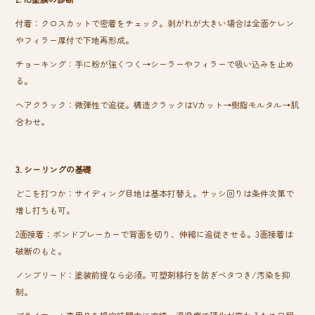
付着：クロスカットで密着をチェック。剥がれが大きい場合は全面ケレン
やフィラー厚付で下地再形成。
チョーキング：手に粉が強くつく→シーラーやフィラーで吸い込みを止め
る。
ヘアクラック：微弾性で追従。構造クラックはVカット→樹脂モルタル→肌
合わせ。
3. シーリングの基礎
どこを打つか：サイディング目地は基本打替え。サッシ回りは条件次第で
増し打ちも可。
2面接着：ボンドブレーカーで背面を切り、伸縮に追従させる。3面接着は
破断のもと。
ノンブリード：塗装前提なら必須。可塑剤移行を防ぎベタつき/汚染を抑
制。