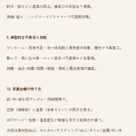
軒天：防カビと透湿の両立。換気口の目詰まり清掃。
雨樋/塩ビ：ノンブリードプライマーで可塑剤対策。
9. 典型的な不具合と対処 ‍‍
ピンホール：洗浄不足・泡→消泡剤と清浄度の改善、薄付けで再施工。
艶ムラ：吸い込み差・ロット混在→下塗厚みと缶管理。
剥離：油分/粉塵/結露→脱脂・清拭と露点管理の徹底。
10. 写真台帳の作り方
前/中/後を同アングル・同時間帯で。
近接（補修部）と遠景（全体ライン）の両方を残す。
WFTゲージ・缶数・温湿度など数値も写すと説得力が違う。
次回は素材別AtoZ。モルタル/サイディング/ALC/タイル/金属/RC/木